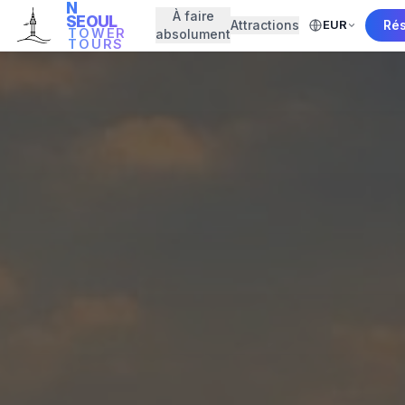
N
À faire
SEOUL
Attractions
EUR
Ré
TOWER
absolument
TOURS