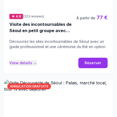
★ 4.9
(323 reviews)
77 €
À partir de
Visite des incontournables de
Séoul en petit groupe avec
option Hanbok et cérémonie
Découvrez les sites incontournables de Séoul avec un
du thé
guide professionnel et une cérémonie du thé en option.
View details →
Réserver
ANNULATION GRATUITE