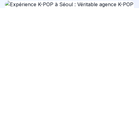
Expérience K-POP à Séoul : Véritable agence K-POP et
culture fan
À partir de 37 €
5
(51)
8h