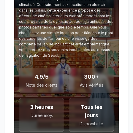
climatisé. Contrairement aux locations en plein air
dans les palais, cette expérience propose des
décors de cinéma intérieurs élaborés modélisant les
cours royales de la dynastie Joseon, garantissant des
photos parfaites quel que soit le temps. Que vous
choisissiez une simple location pour flâner sur le pont
des cadenas de l'amour ou une visite guidée
complète de la ville incluant cet arrêt emblématique,
vous créerez des souvenirs inoubliables au-dessus
de l'agitation de Séoul.
4.9/5
300+
Note des clients
Avis vérifiés
3 heures
Tous les
jours
Durée moy.
Disponibilité