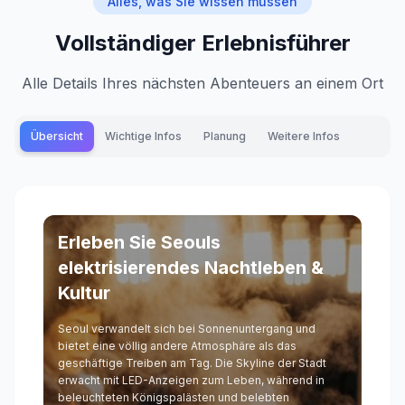
Alles, was Sie wissen müssen
Vollständiger Erlebnisführer
Alle Details Ihres nächsten Abenteuers an einem Ort
Übersicht
Wichtige Infos
Planung
Weitere Infos
Erleben Sie Seouls
elektrisierendes Nachtleben &
Kultur
Seoul verwandelt sich bei Sonnenuntergang und
bietet eine völlig andere Atmosphäre als das
geschäftige Treiben am Tag. Die Skyline der Stadt
erwacht mit LED-Anzeigen zum Leben, während in
beleuchteten Königspalästen und belebten