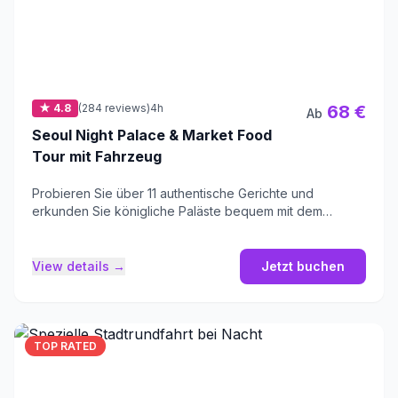
★ 4.8
(284 reviews)
4h
68 €
Ab
Seoul Night Palace & Market Food
Tour mit Fahrzeug
Probieren Sie über 11 authentische Gerichte und
erkunden Sie königliche Paläste bequem mit dem
Fahrzeug.
View details →
Jetzt buchen
TOP RATED