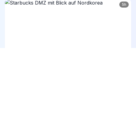
5h
Starbucks DMZ mit Blick auf Nordkorea
Ab 42 €
5
(66)
8h
Maßgeschneiderte Privattour ab Seoul