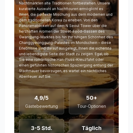
Nachtmärkten alte Traditionen fortbestehen. Unsere
kuratierte Auswahl an Nachttouren ermöglicht es
Ihnen, die perfekte Mischung aus dem modernen und
dem traditionellen Korea zu erleben. Von den
Panoramablicken auf dem N Seoul Tower über die
herzhaften Aromen der Street-Food-Gassen des
Gwangjang-Marktes bis hin zur ruhigen Schönheit des
Changgyeonggung-Palastes im Mondschein – diese
Erlebnisse sind darauf ausgelegt, Ihnen die sicherste
und lebendigste Seite der Stadt zu zeigen. Egal, ob
Sie eine romantische Han-Fluss-Kreuzfahrt oder
einen geführten historischen Spaziergang entlang der
Stadtmauer bevorzugen, es wartet ein nächtliches
Abenteuer auf Sie.
4,9/5
50+
Gästebewertung
Tour-Optionen
3-5 Std.
Täglich