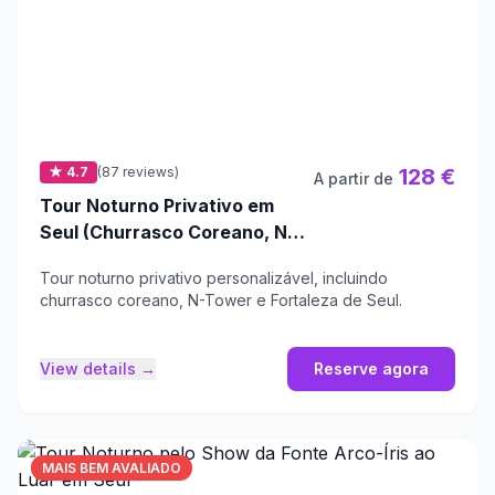
★ 4.7
(87 reviews)
128 €
A partir de
Tour Noturno Privativo em
Seul (Churrasco Coreano, N-
Tower, Fortaleza de Seul,
Tour noturno privativo personalizável, incluindo
Mercado Local)
churrasco coreano, N-Tower e Fortaleza de Seul.
View details →
Reserve agora
MAIS BEM AVALIADO