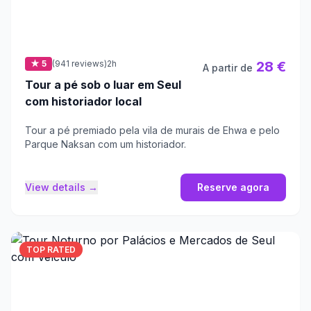
★ 5
(941 reviews)
2h
28 €
A partir de
Tour a pé sob o luar em Seul
com historiador local
Tour a pé premiado pela vila de murais de Ehwa e pelo
Parque Naksan com um historiador.
View details →
Reserve agora
TOP RATED