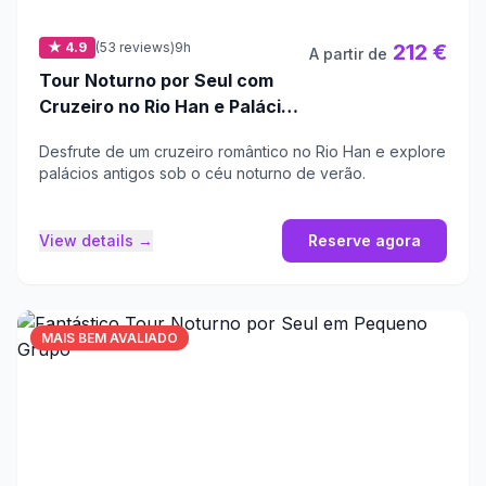
★ 4.9
(53 reviews)
9h
212 €
A partir de
Tour Noturno por Seul com
Cruzeiro no Rio Han e Palácio
Gyeongbokgung
Desfrute de um cruzeiro romântico no Rio Han e explore
palácios antigos sob o céu noturno de verão.
View details →
Reserve agora
MAIS BEM AVALIADO