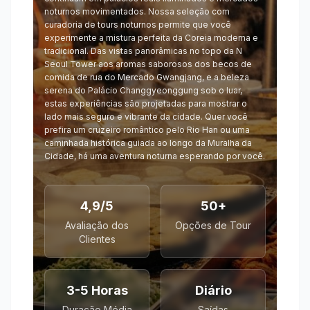
noturnos movimentados. Nossa seleção com
curadoria de tours noturnos permite que você
experimente a mistura perfeita da Coreia moderna e
tradicional. Das vistas panorâmicas no topo da N
Seoul Tower aos aromas saborosos dos becos de
comida de rua do Mercado Gwangjang, e a beleza
serena do Palácio Changgyeonggung sob o luar,
estas experiências são projetadas para mostrar o
lado mais seguro e vibrante da cidade. Quer você
prefira um cruzeiro romântico pelo Rio Han ou uma
caminhada histórica guiada ao longo da Muralha da
Cidade, há uma aventura noturna esperando por você.
4,9/5
50+
Avaliação dos
Opções de Tour
Clientes
3-5 Horas
Diário
Duração Média
Saídas