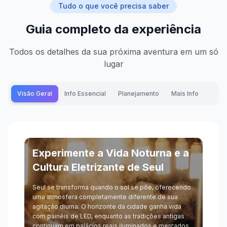
Tudo o que você precisa saber
Guia completo da experiência
Todos os detalhes da sua próxima aventura em um só
lugar
Visão Geral
Info Essencial
Planejamento
Mais Info
Experimente a Vida Noturna e a
Cultura Eletrizante de Seul
Seul se transforma quando o sol se põe, oferecendo
uma atmosfera completamente diferente de sua
agitação diurna. O horizonte da cidade ganha vida
com painéis de LED, enquanto as tradições antigas
continuam em palácios reais iluminados e mercados