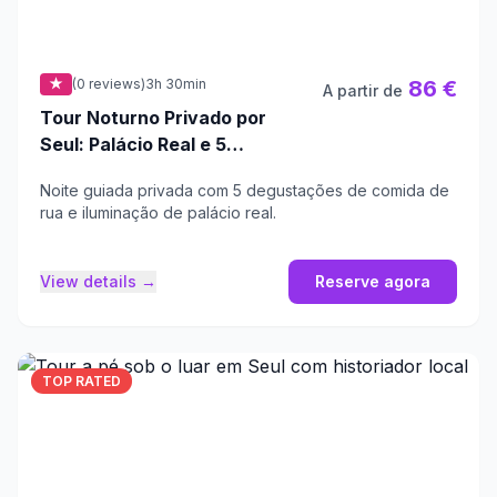
★
(0 reviews)
3h 30min
86 €
A partir de
Tour Noturno Privado por
Seul: Palácio Real e 5
Degustações de Comida de
Noite guiada privada com 5 degustações de comida de
Rua
rua e iluminação de palácio real.
View details →
Reserve agora
TOP RATED