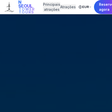
N
Principais
Reserv
SEOUL
Atrações
EUR
TOWER
atrações
agora
TOURS