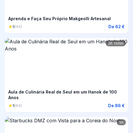
Aprenda e Faça Seu Próprio Makgeolli Artesanal
De 62 €
5
(94)
2h 15min
Aula de Culinária Real de Seul em um Hanok de 100
Anos
De 86 €
5
(84)
5h